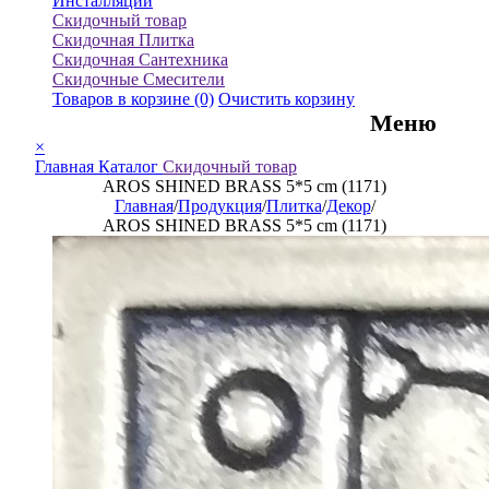
Инсталляции
Скидочный товар
Скидочная Плитка
Скидочная Сантехника
Скидочные Смесители
Товаров в корзине
(0)
Очистить корзину
Меню
×
Главная
Каталог
Скидочный товар
AROS SHINED BRASS 5*5 cm (1171)
Главная
/
Продукция
/
Плитка
/
Декор
/
AROS SHINED BRASS 5*5 cm (1171)