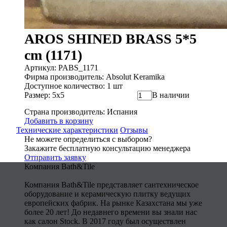
AROS SHINED BRASS 5*5
cm (1171)
Артикул: PABS_1171
Фирма производитель: Absolut Keramika
Доступное количество: 1 шт
Размер: 5x5
В наличии
Страна производитель: Испания
Добавить в корзину
Технические характеристики
Отзывы
Не можете определиться с выбором?
Закажите бесплатную консультацию менеджера
Отправить заявку
Компания Bath&Tile
Компания Bath&Tile представляет сантехническое
оборудование и керамическую плитку ведущих
европейских фабрик. На рынке Казахстана мы уже
более 20 лет! До недавнего времени вы знали нас
как салон Stock. В 2017 году был осуществлен