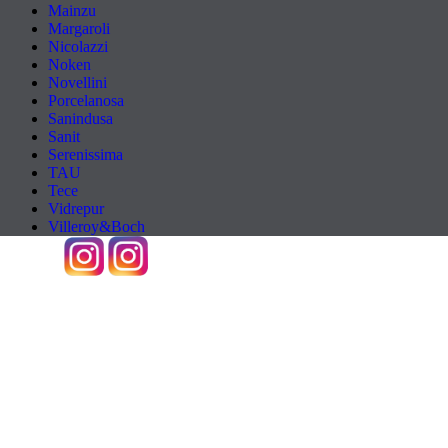
Mainzu
Margaroli
Nicolazzi
Noken
Novellini
Porcelanosa
Sanindusa
Sanit
Serenissima
TAU
Tece
Vidrepur
Villeroy&Boch