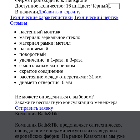
Фирма производитель: Hansgrohe
Доступное количество: 16 шт
Цвет: Чёрный
В наличии
Добавить в корзину
Технические характеристики
Технический чертеж
Отзывы
настенный монтаж
материал: зеркальное стекло
материал рамки: металл
наклоняемый
поворотный
увеличение: в 1-раза, в 3-раза
с монтажным материалом
скрытое соединение
расстояние между отверстиями: 31 мм
диаметр отверстия: 6 мм
Не можете определиться с выбором?
Закажите бесплатную консультацию менеджера
Отправить заявку
Компания Bath&Tile
Компания Bath&Tile представляет сантехническое
оборудование и керамическую плитку ведущих
европейских фабрик. На рынке Казахстана мы уже