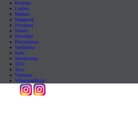
Kerasan
Laufen
Mainzu
Margaroli
Nicolazzi
Noken
Novellini
Porcelanosa
Sanindusa
Sanit
Serenissima
TAU
Tece
Vidrepur
Villeroy&Boch