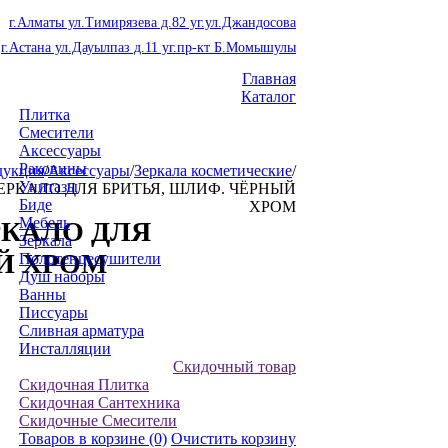
г.Алматы ул.Тимирязева д.82 уг.ул.Джандосова
г.Астана ул.Дауылпаз д.11 уг.пр-кт Б.Момышулы
Главная
Каталог
Плитка
Смесители
Аксессуары
Раковины
дукция
/
Аксессуары
/
Зеркала косметические
/
Унитазы
 ЗЕРКАЛО ДЛЯ БРИТЬЯ, ШЛИФ. ЧЁРНЫЙ
Биде
ХРОМ
Мебель
ЕРКАЛО ДЛЯ
Зеркала
Й ХРОМ
Полотенцесушители
Душ наборы
Ванны
Писсуары
Сливная арматура
Инсталляции
Скидочный товар
Скидочная Плитка
Скидочная Сантехника
Скидочные Смесители
Товаров в корзине
(0)
Очистить корзину