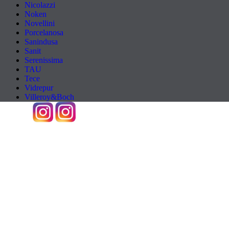
Nicolazzi
Noken
Novellini
Porcelanosa
Sanindusa
Sanit
Serenissima
TAU
Tece
Vidrepur
Villeroy&Boch