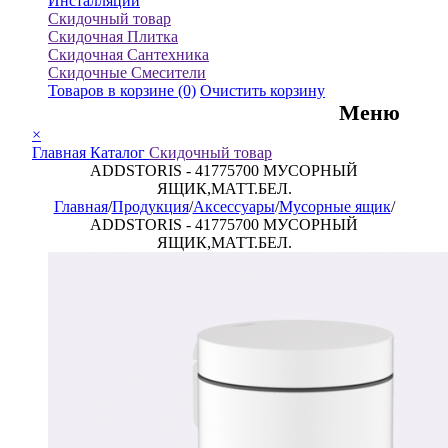
Инсталляции
Скидочный товар
Скидочная Плитка
Скидочная Сантехника
Скидочные Смесители
Товаров в корзине
(0)
Очистить корзину
Меню
×
Главная
Каталог
Скидочный товар
ADDSTORIS - 41775700 МУСОРНЫЙ
ЯЩИК,МАТТ.БЕЛ.
Главная
/
Продукция
/
Аксессуары
/
Мусорные ящик
/
ADDSTORIS - 41775700 МУСОРНЫЙ
ЯЩИК,МАТТ.БЕЛ.