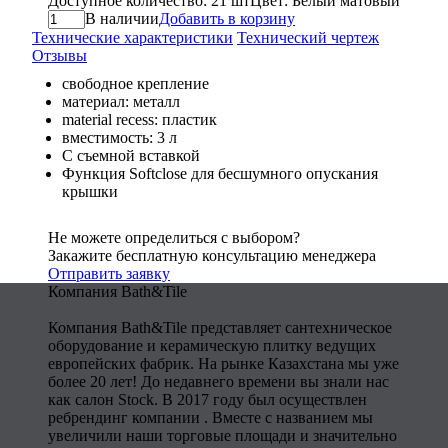
Доступное количество: 21 шт
Цвет: Белый матовый
В наличии
Добавить в корзину
Технические характеристики
Технический чертеж
Отзывы
свободное крепление
материал: металл
material recess: пластик
вместимость: 3 л
С съемной вставкой
Функция Softclose для бесшумного опускания
крышки
Не можете определиться с выбором?
Закажите бесплатную консультацию менеджера
Отправить заявку
Компания Bath&Tile
Компания Bath&Tile представляет сантехническое
оборудование и керамическую плитку ведущих
европейских фабрик. На рынке Казахстана мы уже
более 20 лет! До недавнего времени вы знали нас
как салон Stock. В 2017 году был осуществлен
ребрендинг компании . Вместе с названием мы
увеличили наши торговые площади и значительно