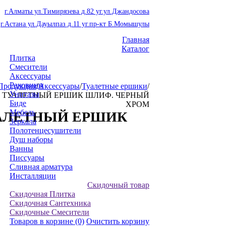
г.Алматы ул.Тимирязева д.82 уг.ул.Джандосова
г.Астана ул.Дауылпаз д.11 уг.пр-кт Б.Момышулы
Главная
Каталог
Плитка
Смесители
Аксессуары
Раковины
Продукция
/
Аксессуары
/
Туалетные ершики
/
Унитазы
340 ТУАЛЕТНЫЙ ЕРШИК ШЛИФ. ЧЕРНЫЙ
Биде
ХРОМ
Мебель
ТУАЛЕТНЫЙ ЕРШИК
Зеркала
Полотенцесушители
Душ наборы
Ванны
Писсуары
Сливная арматура
Инсталляции
Скидочный товар
Скидочная Плитка
Скидочная Сантехника
Скидочные Смесители
Товаров в корзине
(0)
Очистить корзину