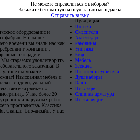
Не можете определиться с выбором?
Закажите бесплатную консультацию менеджера
Отправить заявку
Продукция
Плитка
ическое оборудование и
Смесители
х фабрик. На рынке
Аксессуары
него времени вы знали нас как
Раковины
 ребрендинг компании .
Унитазы
орговые площади и
Биде
 Мы стараемся удовлетворить
Мебель
ебовательного заказчика! В
Зеркала
-Султане вы можете
Полотенцесушители
комнат! Изысканная мебель и
Душ наборы
сделать индивидуальный
Ванны
захстанском рынке по
Писсуары
мограниту. У нас более 20
Сливная арматура
нутренних и наружных работ.
Инсталляции
его пространства. Классика,
т, Сканди, Био-дизайн. У нас