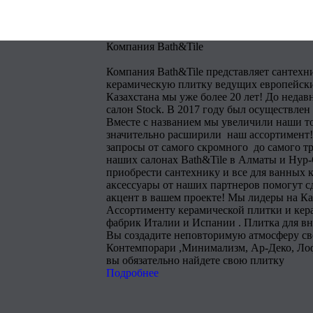
Компания Bath&Tile
Компания Bath&Tile представляет сантехн
керамическую плитку ведущих европейски
Казахстана мы уже более 20 лет! До недав
салон Stock. В 2017 году был осуществлен
Вместе с названием мы увеличили наши т
значительно расширили наш ассортимент!
запросы от самого скромного до самого тр
наших салонах Bath&Tile в Алматы и Нур
приобрести сантехнику и все для ванных 
аксессуары от наших партнеров помогут 
акцент в вашем проекте! Мы лидеры на Ка
Ассортименту керамической плитки и кера
фабрик Италии и Испании . Плитка для в
Вы создадите неповторимую атмосферу сво
Контемпорари ,Минимализм, Ар-Деко, Лоф
вы обязательно найдете свою плитку
Подробнее