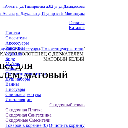
г.Алматы ул.Тимирязева д.82 уг.ул.Джандосова
г.Астана ул.Дауылпаз д.11 уг.пр-кт Б.Момышулы
Главная
Каталог
Плитка
Смесители
Аксессуары
Раковины
одукция
/
Аксессуары
/
Полотенцедержатели
/
Унитазы
ОЛКА ДЛЯ ПОЛОТЕНЕЦ С ДЕРЖАТЕЛЕМ,
Биде
МАТОВЫЙ БЕЛЫЙ
Мебель
ОЛКА ДЛЯ
Зеркала
ЕЛЕМ, МАТОВЫЙ
Полотенцесушители
Душ наборы
Ванны
Писсуары
Сливная арматура
Инсталляции
Скидочный товар
Скидочная Плитка
Скидочная Сантехника
Скидочные Смесители
Товаров в корзине
(0)
Очистить корзину