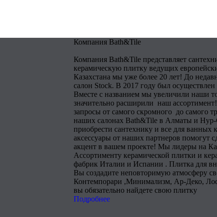
Компания Bath&Tile
Компания Bath&Tile представляет сантехн
керамическую плитку ведущих европейски
Казахстана мы уже более 20 лет! До недав
салон Stock. В 2017 году был осуществлен
Вместе с названием мы увеличили наши т
значительно расширили наш ассортимент!
запросы от самого скромного до самого тр
наших салонах Bath&Tile в Алматы и Нур
приобрести сантехнику и все для ванных 
аксессуары от наших партнеров помогут 
акцент в вашем проекте! Мы лидеры на Ка
Ассортименту керамической плитки и кера
фабрик Италии и Испании . Плитка для в
Вы создадите неповторимую атмосферу сво
Контемпорари ,Минимализм, Ар-Деко, Лоф
вы обязательно найдете свою плитку
Подробнее