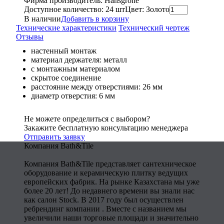
Фирма производитель: Hansgrohe
Доступное количество: 24 шт
Цвет: Золото
В наличии
Добавить в корзину
Технические характеристики
Технический чертеж
Отзывы
настенный монтаж
материал держателя: металл
с монтажным материалом
скрытое соединение
расстояние между отверстиями: 26 мм
диаметр отверстия: 6 мм
Не можете определиться с выбором?
Закажите бесплатную консультацию менеджера
Отправить заявку
Компания Bath&Tile
Компания Bath&Tile представляет сантехническое
оборудование и керамическую плитку ведущих
европейских фабрик. На рынке Казахстана мы уже
более 20 лет! До недавнего времени вы знали нас
как салон Stock. В 2017 году был осуществлен
ребрендинг компании . Вместе с названием мы
увеличили наши торговые площади и значительно