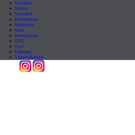
Nicolazzi
Noken
Novellini
Porcelanosa
Sanindusa
Sanit
Serenissima
TAU
Tece
Vidrepur
Villeroy&Boch