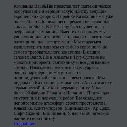
Компания Bath&Tile представляет сантехническое
оборудование и керамическую плитку ведущих
европейских фабрик. На рынке Казахстана мы уже
более 20 лет! До недавнего времени вы знали нас
как салон Stock. В 2017 году был осуществлен
ребрендинг компании . Вместе с названием мы
увеличили наши торговые площади и значительно
расширили наш ассортимент! Мы стараемся
удовлетворить запросы от самого скромного до
самого требовательного заказчика! В наших
салонах Bath&Tile в Алматы и Нур-Султане вы
можете приобрести сантехнику и все для ванных
комнат! Изысканная мебель и аксессуары от
наших партнеров помогут сделать
индивидуальный акцент в вашем проекте! Мы
лидеры на Казахстанском рынке по Ассортименту
керамической плитки и керамограниту. У нас
более 20 фабрик Италии и Испании . Плитка для
внутренних и наружных работ. Вы создадите
неповторимую атмосферу своего пространства.
Классика, Контемпорари ,Минимализм, Ар-Деко,
Лофт, Сканди, Био-дизайн. У нас вы обязательно
найдете свою плитку
Подробнее