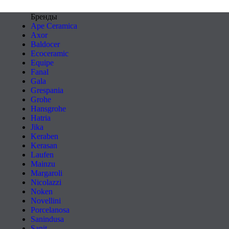
Бренды
Ape Ceramica
Axor
Baldocer
Ecoceramic
Equipe
Fanal
Gala
Grespania
Grohe
Hansgrohe
Hatria
Jika
Keraben
Kerasan
Laufen
Mainzu
Margaroli
Nicolazzi
Noken
Novellini
Porcelanosa
Sanindusa
Sanit