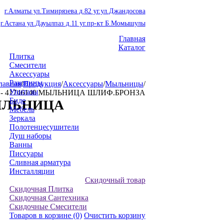
г.Алматы ул.Тимирязева д.82 уг.ул.Джандосова
г.Астана ул.Дауылпаз д.11 уг.пр-кт Б.Момышулы
Главная
Каталог
Плитка
Смесители
Аксессуары
Раковины
лавная
/
Продукция
/
Аксессуары
/
Мыльницы
/
Унитазы
 - 41746140 МЫЛЬНИЦА ШЛИФ.БРОНЗА
Биде
МЫЛЬНИЦА
Мебель
Зеркала
Полотенцесушители
Душ наборы
Ванны
Писсуары
Сливная арматура
Инсталляции
Скидочный товар
Скидочная Плитка
Скидочная Сантехника
Скидочные Смесители
Товаров в корзине
(0)
Очистить корзину