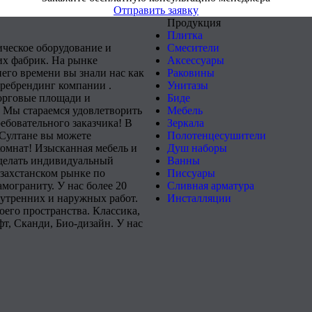
Отправить заявку
Продукция
Плитка
ическое оборудование и
Смесители
х фабрик. На рынке
Аксессуары
него времени вы знали нас как
Раковины
 ребрендинг компании .
Унитазы
орговые площади и
Биде
 Мы стараемся удовлетворить
Мебель
ебовательного заказчика! В
Зеркала
-Султане вы можете
Полотенцесушители
комнат! Изысканная мебель и
Душ наборы
сделать индивидуальный
Ванны
захстанском рынке по
Писсуары
мограниту. У нас более 20
Сливная арматура
нутренних и наружных работ.
Инсталляции
его пространства. Классика,
т, Сканди, Био-дизайн. У нас