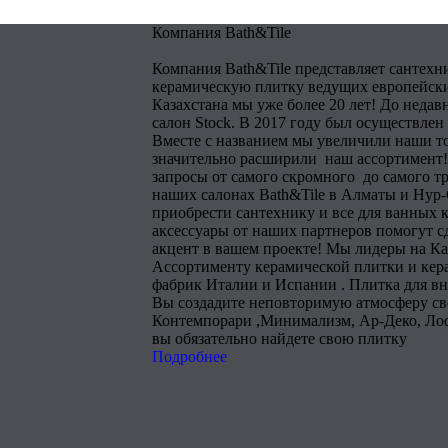
Компания Bath&Tile
Компания Bath&Tile представляет сантехн
керамическую плитку ведущих европейски
Казахстана мы уже более 20 лет! До недав
салон Stock. В 2017 году был осуществлен
Вместе с названием мы увеличили наши т
значительно расширили наш ассортимент!
запросы от самого скромного до самого тр
наших салонах Bath&Tile в Алматы и Нур
приобрести сантехнику и все для ванных 
аксессуары от наших партнеров помогут 
акцент в вашем проекте! Мы лидеры на Ка
Ассортименту керамической плитки и кера
фабрик Италии и Испании . Плитка для в
Вы создадите неповторимую атмосферу сво
Контемпорари ,Минимализм, Ар-Деко, Лоф
вы обязательно найдете свою плитку
Подробнее