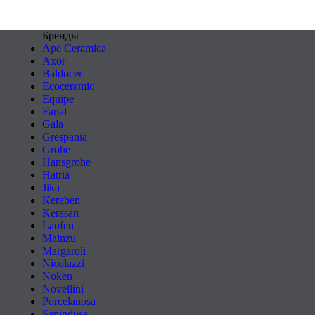
Бренды
Ape Ceramica
Axor
Baldocer
Ecoceramic
Equipe
Fanal
Gala
Grespania
Grohe
Hansgrohe
Hatria
Jika
Keraben
Kerasan
Laufen
Mainzu
Margaroli
Nicolazzi
Noken
Novellini
Porcelanosa
Sanindusa