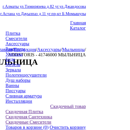
г.Алматы ул.Тимирязева д.82 уг.ул.Джандосова
г.Астана ул.Дауылпаз д.11 уг.пр-кт Б.Момышулы
Главная
Каталог
Плитка
Смесители
Аксессуары
Раковины
лавная
/
Продукция
/
Аксессуары
/
Мыльницы
/
Унитазы
ADDSTORIS - 41746000 МЫЛЬНИЦА
Биде
МЫЛЬНИЦА
Мебель
Зеркала
Полотенцесушители
Душ наборы
Ванны
Писсуары
Сливная арматура
Инсталляции
Скидочный товар
Скидочная Плитка
Скидочная Сантехника
Скидочные Смесители
Товаров в корзине
(0)
Очистить корзину