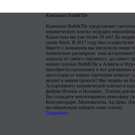
Компания Bath&Tile
Компания Bath&Tile представляет сантехн
керамическую плитку ведущих европейски
Казахстана мы уже более 20 лет! До недав
салон Stock. В 2017 году был осуществлен
Вместе с названием мы увеличили наши т
значительно расширили наш ассортимент!
запросы от самого скромного до самого тр
наших салонах Bath&Tile в Алматы и Нур
приобрести сантехнику и все для ванных 
аксессуары от наших партнеров помогут 
акцент в вашем проекте! Мы лидеры на Ка
Ассортименту керамической плитки и кера
фабрик Италии и Испании . Плитка для в
Вы создадите неповторимую атмосферу сво
Контемпорари ,Минимализм, Ар-Деко, Лоф
вы обязательно найдете свою плитку
Подробнее