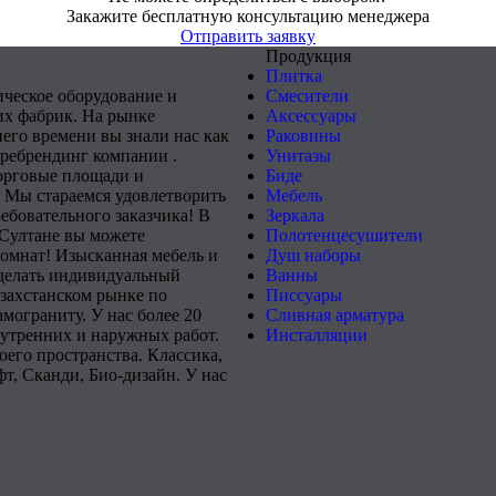
Закажите бесплатную консультацию менеджера
Отправить заявку
Продукция
Плитка
ическое оборудование и
Смесители
х фабрик. На рынке
Аксессуары
него времени вы знали нас как
Раковины
 ребрендинг компании .
Унитазы
орговые площади и
Биде
 Мы стараемся удовлетворить
Мебель
ебовательного заказчика! В
Зеркала
-Султане вы можете
Полотенцесушители
комнат! Изысканная мебель и
Душ наборы
сделать индивидуальный
Ванны
захстанском рынке по
Писсуары
мограниту. У нас более 20
Сливная арматура
нутренних и наружных работ.
Инсталляции
его пространства. Классика,
т, Сканди, Био-дизайн. У нас