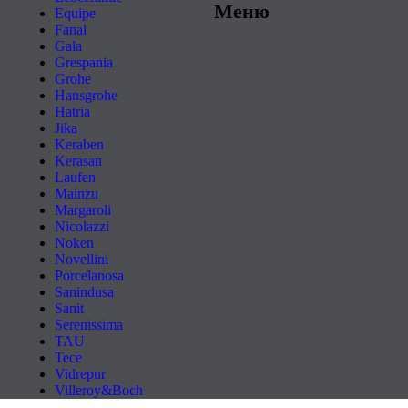
Меню
Equipe
Fanal
Gala
Grespania
Grohe
Hansgrohe
Hatria
Jika
Keraben
Kerasan
Laufen
Mainzu
Margaroli
Nicolazzi
Noken
Novellini
Porcelanosa
Sanindusa
Sanit
Serenissima
TAU
Tece
Vidrepur
Villeroy&Boch