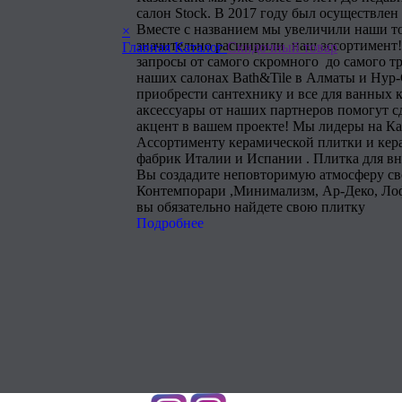
салон Stock. В 2017 году был осуществлен
Вместе с названием мы увеличили наши т
×
значительно расширили наш ассортимент!
Главная
Каталог
Скидочный товар
запросы от самого скромного до самого тр
наших салонах Bath&Tile в Алматы и Нур
приобрести сантехнику и все для ванных 
аксессуары от наших партнеров помогут 
акцент в вашем проекте! Мы лидеры на Ка
Ассортименту керамической плитки и кера
фабрик Италии и Испании . Плитка для в
Вы создадите неповторимую атмосферу сво
Контемпорари ,Минимализм, Ар-Деко, Лоф
вы обязательно найдете свою плитку
Подробнее