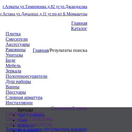
г.Алматы ул.Тимирязева д.82 уг.ул.Джандосова
г.Астана ул.Дауылпаз д.11 уг.пр-кт Б.Момышулы
Главная
Каталог
Плитка
Смесители
Аксессуары
Раковины
Главная
/
Результаты поиска
Унитазы
Биде
Мебель
Зеркала
Полотенцесушители
Душ наборы
Ванны
Писсуары
Сливная арматура
Инсталляции
Скидочный товар
Бренды
Скидочная Плитка
Ape Ceramica
Скидочная Сантехника
Axor
Скидочные Смесители
Baldocer
Товаров в корзине
(0)
Очистить корзину
Ecoceramic