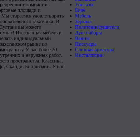
 ребрендинг компании .
Унитазы
орговые площади и
Биде
 Мы стараемся удовлетворить
Мебель
ебовательного заказчика! В
Зеркала
-Султане вы можете
Полотенцесушители
комнат! Изысканная мебель и
Душ наборы
сделать индивидуальный
Ванны
захстанском рынке по
Писсуары
мограниту. У нас более 20
Сливная арматура
нутренних и наружных работ.
Инсталляции
его пространства. Классика,
т, Сканди, Био-дизайн. У нас