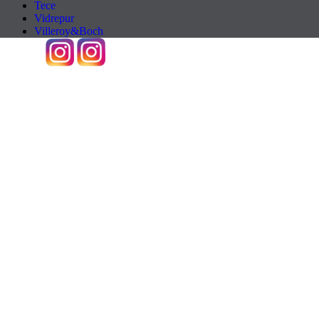
Tece
Vidrepur
Villeroy&Boch