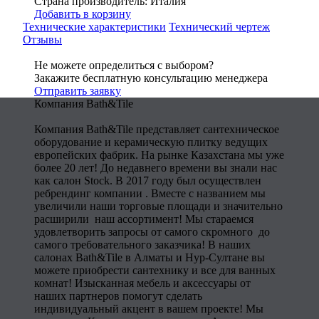
Страна производитель: Италия
Добавить в корзину
Технические характеристики
Технический чертеж
Отзывы
Не можете определиться с выбором?
Закажите бесплатную консультацию менеджера
Отправить заявку
Компания Bath&Tile
Компания Bath&Tile представляет сантехническое
оборудование и керамическую плитку ведущих
европейских фабрик. На рынке Казахстана мы уже
более 20 лет! До недавнего времени вы знали нас
как салон Stock. В 2017 году был осуществлен
ребрендинг компании . Вместе с названием мы
увеличили наши торговые площади и значительно
расширили наш ассортимент! Мы стараемся
удовлетворить запросы от самого скромного до
самого требовательного заказчика! В наших
салонах Bath&Tile в Алматы и Нур-Султане вы
можете приобрести сантехнику и все для ванных
комнат! Изысканная мебель и аксессуары от
наших партнеров помогут сделать
индивидуальный акцент в вашем проекте! Мы