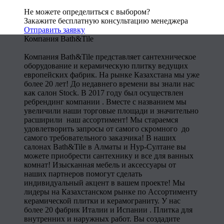
Не можете определиться с выбором?
Закажите бесплатную консультацию менеджера
Отправить заявку
Компания Bath&Tile
Компания Bath&Tile представляет сантехническое
оборудование и керамическую плитку ведущих
европейских фабрик. На рынке Казахстана мы уже
более 20 лет! До недавнего времени вы знали нас
как салон Stock. В 2017 году был осуществлен
ребрендинг компании . Вместе с названием мы
увеличили наши торговые площади и значительно
расширили наш ассортимент! Мы стараемся
удовлетворить запросы от самого скромного до
самого требовательного заказчика! В наших
салонах Bath&Tile в Алматы и Нур-Султане вы
можете приобрести сантехнику и все для ванных
комнат! Изысканная мебель и аксессуары от
наших партнеров помогут сделать
индивидуальный акцент в вашем проекте! Мы
лидеры на Казахстанском рынке по Ассортименту
керамической плитки и керамограниту. У нас
более 20 фабрик Италии и Испании . Плитка для
внутренних и наружных работ. Вы создадите