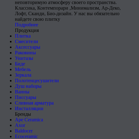
неповторимую атмосферу своего пространства.
Классика, Контемпорари ,Минимализм, Ар-Деко,
Лофт, Сканди, Био-дизайн. У нас вы обязательно
найдете свою плитку
Подробнее
Продукция
Плитка
Смесители
Аксессуары
Раковины
Унитазы
Биде
Мебель
Зеркала
Полотенцесушители
Душ наборы
Ванны
Писсуары
Сливная арматура
Инсталляции
Бренды
Ape Ceramica
Axor
Baldocer
Ecoceramic