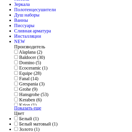
Зеркала
Полотенцесушители
Душ наборы
Ванны
Писсуары
Сливная арматура
Инсталляции
NEW
Производитель
Alaplana (2)
Baldocer (30)
Domino (5)
Ecoceramic (1)
Equipe (28)
Fanal (14)
Grespania (3)
Grohe (9)
Hansgrohe (53)
Keraben (6)
Krion (1)
Показать еще
Laufen (2)
Цвет
Mainzu (57)
Белый (1)
Noken (47)
Белый матовый (1)
Pocelanosa (1)
Золото (1)
Porcelanosa (29)