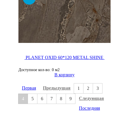
PLANET OXID 60*120 METAL SHINE
Доступное кол-во: 0 м2
В корзину
Первая
Предыдущая
1
2
3
Следующая
4
5
6
7
8
9
Последняя