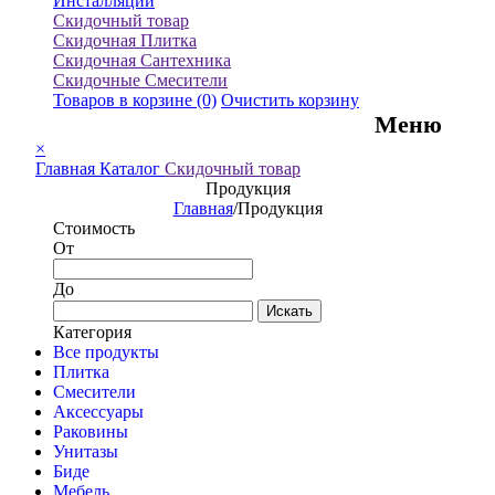
Инсталляции
Скидочный товар
Скидочная Плитка
Скидочная Сантехника
Скидочные Смесители
Товаров в корзине
(0)
Очистить корзину
Меню
×
Главная
Каталог
Скидочный товар
Продукция
Главная
/
Продукция
Стоимость
От
До
Искать
Категория
Все продукты
Плитка
Смесители
Аксессуары
Раковины
Унитазы
Биде
Мебель