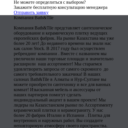
Не можете определиться с выбором?
Закажите бесплатную консультацию менеджера
Отправить заявку
Компания Bath&Tile
Компания Bath&Tile представляет сантехническое
оборудование и керамическую плитку ведущих
европейских фабрик. На рынке Казахстана мы уже
более 20 лет! До недавнего времени вы знали нас
как салон Stock. В 2017 году был осуществлен
ребрендинг компании . Вместе с названием мы
увеличили наши торговые площади и значительно
расширили наш ассортимент! Мы стараемся
удовлетворить запросы от самого скромного до
самого требовательного заказчика! В наших
салонах Bath&Tile в Алматы и Нур-Султане вы
можете приобрести сантехнику и все для ванных
комнат! Изысканная мебель и аксессуары от
наших партнеров помогут сделать
индивидуальный акцент в вашем проекте! Мы
лидеры на Казахстанском рынке по Ассортименту
керамической плитки и керамограниту. У нас
более 20 фабрик Италии и Испании . Плитка для
внутренних и наружных работ. Вы создадите
неповторимую атмосферу своего пространства.