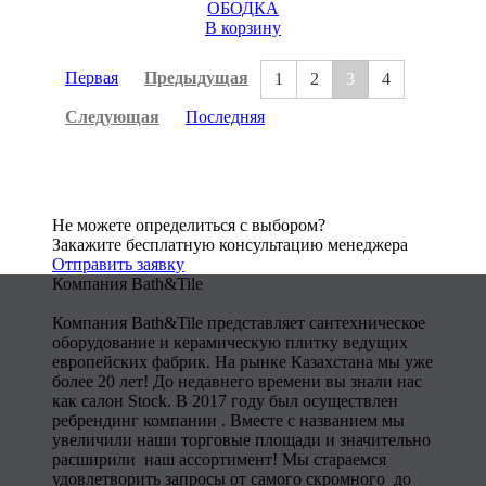
ОБОДКА
В корзину
Первая
Предыдущая
1
2
3
4
Следующая
Последняя
Не можете определиться с выбором?
Закажите бесплатную консультацию менеджера
Отправить заявку
Компания Bath&Tile
Компания Bath&Tile представляет сантехническое
оборудование и керамическую плитку ведущих
европейских фабрик. На рынке Казахстана мы уже
более 20 лет! До недавнего времени вы знали нас
как салон Stock. В 2017 году был осуществлен
ребрендинг компании . Вместе с названием мы
увеличили наши торговые площади и значительно
расширили наш ассортимент! Мы стараемся
удовлетворить запросы от самого скромного до