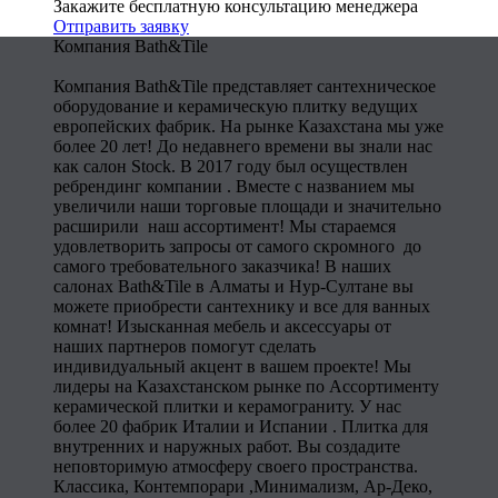
Закажите бесплатную консультацию менеджера
Отправить заявку
Компания Bath&Tile
Компания Bath&Tile представляет сантехническое
оборудование и керамическую плитку ведущих
европейских фабрик. На рынке Казахстана мы уже
более 20 лет! До недавнего времени вы знали нас
как салон Stock. В 2017 году был осуществлен
ребрендинг компании . Вместе с названием мы
увеличили наши торговые площади и значительно
расширили наш ассортимент! Мы стараемся
удовлетворить запросы от самого скромного до
самого требовательного заказчика! В наших
салонах Bath&Tile в Алматы и Нур-Султане вы
можете приобрести сантехнику и все для ванных
комнат! Изысканная мебель и аксессуары от
наших партнеров помогут сделать
индивидуальный акцент в вашем проекте! Мы
лидеры на Казахстанском рынке по Ассортименту
керамической плитки и керамограниту. У нас
более 20 фабрик Италии и Испании . Плитка для
внутренних и наружных работ. Вы создадите
неповторимую атмосферу своего пространства.
Классика, Контемпорари ,Минимализм, Ар-Деко,